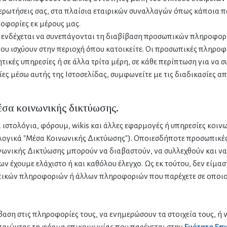
ερωτήσεις σας, στα πλαίσια εταιρικών συναλλαγών όπως κάποια 
ροφορίες εκ μέρους μας.
ενδέχεται να συνεπάγονται τη διαβίβαση προσωπικών πληροφοριώ
υ ισχύουν στην περιοχή όπου κατοικείτε. Οι προσωπικές πληροφ
ητικές υπηρεσίες ή σε άλλα τρίτα μέρη, σε κάθε περίπτωση για να
ες μέσω αυτής της Ιστοσελίδας, συμφωνείτε με τις διαδικασίες
μέσα κοινωνικής δικτύωσης.
 ιστολόγια, φόρουμ, wikis και άλλες εφαρμογές ή υπηρεσίες κοιν
λλογικά "Μέσα Κοινωνικής Δικτύωσης"). Οποιεσδήποτε προσωπικέ
ωνικής Δικτύωσης μπορούν να διαβαστούν, να συλλεχθούν και να
ν έχουμε ελάχιστο ή και καθόλου έλεγχο. Ως εκ τούτου, δεν είμα
πικών πληροφοριών ή άλλων πληροφοριών που παρέχετε σε οποι
αση στις πληροφορίες τους, να ενημερώσουν τα στοιχεία τους, ή ν
ποιώντας τη φόρμα επικοινωνίας που παρέχεται στην
Ενότητα Επι