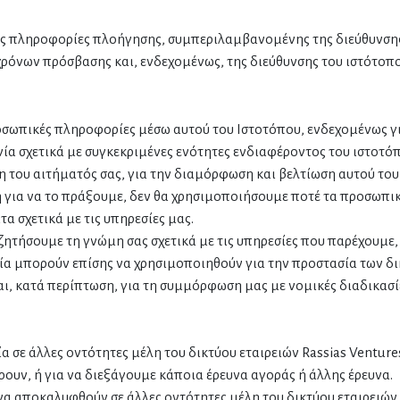
ές πληροφορίες πλοήγησης, συμπεριλαμβανομένης της διεύθυνσης
χρόνων πρόσβασης και, ενδεχομένως, της διεύθυνσης του ιστότοπ
ροσωπικές πληροφορίες μέσω αυτού του Ιστοτόπου, ενδεχομένως γ
ία σχετικά με συγκεκριμένες ενότητες ενδιαφέροντος του ιστοτόπ
 του αιτήματός σας, για την διαμόρφωση και βελτίωση αυτού του ι
 για να το πράξουμε, δεν θα χρησιμοποιήσουμε ποτέ τα προσωπικά
α σχετικά με τις υπηρεσίες μας.
τήσουμε τη γνώμη σας σχετικά με τις υπηρεσίες που παρέχουμε, ε
ία μπορούν επίσης να χρησιμοποιηθούν για την προστασία των δικ
ι, κατά περίπτωση, για τη συμμόρφωση μας με νομικές διαδικασί
α σε άλλες οντότητες μέλη του δικτύου εταιρειών Rassias Ventur
υν, ή για να διεξάγουμε κάποια έρευνα αγοράς ή άλλης έρευνα.
α αποκαλυφθούν σε άλλες οντότητες μέλη του δικτύου εταιρειών R