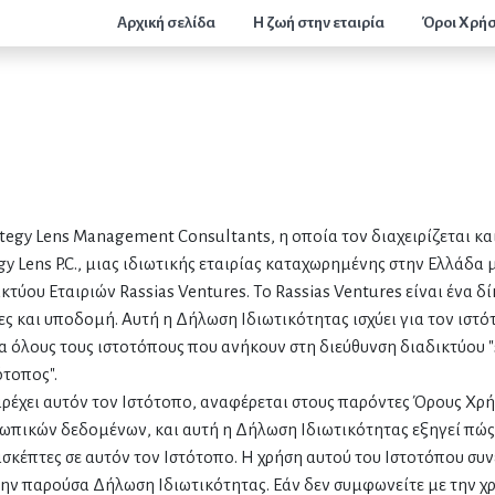
Αρχική σελίδα
Η ζωή στην εταιρία
Όροι Χρή
ategy Lens Management Consultants, η οποία τον διαχειρίζεται κ
y Lens P.C., μιας ιδιωτικής εταιρίας καταχωρημένης στην Ελλάδα με
 Δικτύου Εταιριών Rassias Ventures. Το Rassias Ventures είναι ένα
 και υποδομή. Αυτή η Δήλωση Ιδιωτικότητας ισχύει για τον ιστότο
ια όλους τους ιστοτόπους που ανήκουν στη διεύθυνση διαδικτύου "s
ότοπος".
παρέχει αυτόν τον Ιστότοπο, αναφέρεται στους παρόντες Όρους Χρήση
ωπικών δεδομένων, και αυτή η Δήλωση Ιδιωτικότητας εξηγεί πώς 
κέπτες σε αυτόν τον Ιστότοπο. Η χρήση αυτού του Ιστοτόπου συν
ην παρούσα Δήλωση Ιδιωτικότητας. Εάν δεν συμφωνείτε με την χρ