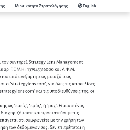
σης
Ιδιωτικότητα Στρατολόγησης
English
αι τον συντηρεί. Strategy Lens Management
 αρ. Γ.Ε.Μ.Η.: 137945316000 και Α.Φ.Μ.
 δίκτυο από ανεξάρτητους μεταξύ τους
πο "strategylens.com", για όλες τις ιστοσελίδες
trategylens.com" και τις υποδιευθύνσεις της, οι
ς ως "εμείς", "εμάς", ή "μας". Είμαστε ένας
διαχειριζόμαστε και προστατεύουμε τις
επάγεται ότι συμφωνείτε με την χρήση των
ήση των δεδομένων σας, δεν επιτρέπεται η