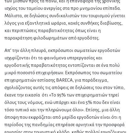
των μισθών προς τα πάνω, και η επαναφορά της χρονικής
ισχύος του ταμείου ανεργίας στα προ μνημονίου επίπεδα.
Μάλιστα, σε δηλώσεις συνδικαλιστών του τουρισμού γίνεται
λόγος για εξαντλητικά ωράρια, κακές συνθήκες διαβίωσης,
και περιπτώσεις παραβατικότητας όπως είναι η
παρακράτηση φιλοδωρημάτων από εργοδότες.
Απ’ την άλλη πλευρά, εκπρόσωποι σωματείων εργοδοτών
ισχυρίζονται ότι τα φαινόμενα υπερεργασίας και
εργοδοτικής παραβατικότητας εντοπίζονται σε ένα πολύ
μικρό ποσοστό επιχειρήσεων. Εκπρόσωπος του σωματείου
επιχειρηματιών εστίασης BARECA, για παράδειγμα,
σχολιάζοντας αυτές τις απόψεις σε δηλώσεις του στον τύπο,
έκανε την εικασία ότι «Το 95% των επιχειρηματιών τηρεί
όλους τους νόμους, ενώ υπάρχει και ένα 5% που δεν είναι
τόσο τυπικό και την πληρώνουμε όλοι». Επίσης, μια άλλη
άποψη που εκφράζεται από μερίδα εργοδοτών είναι ότι η
περίοδος της πανδημίας επηρέασε αρνητικά την προσφορά
εργασίας στον τουριστικό κλάδο, καθώς πολλοί εργαζόμενοι