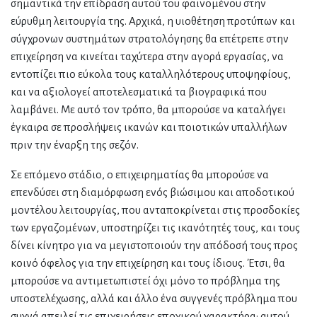
σημαντικά την επίδραση αυτού του φαινομένου στην
εύρυθμη λειτουργία της. Αρχικά, η υιοθέτηση προτύπων και
σύγχρονων συστημάτων στρατολόγησης θα επέτρεπε στην
επιχείρηση να κινείται ταχύτερα στην αγορά εργασίας, να
εντοπίζει πιο εύκολα τους καταλληλότερους υποψηφίους,
και να αξιολογεί αποτελεσματικά τα βιογραφικά που
λαμβάνει. Με αυτό τον τρόπο, θα μπορούσε να καταλήγει
έγκαιρα σε προσλήψεις ικανών και ποιοτικών υπαλλήλων
πριν την έναρξη της σεζόν.
Σε επόμενο στάδιο, ο επιχειρηματίας θα μπορούσε να
επενδύσει στη διαμόρφωση ενός βιώσιμου και αποδοτικού
μοντέλου λειτουργίας, που ανταποκρίνεται στις προσδοκίες
των εργαζομένων, υποστηρίζει τις ικανότητές τους, και τους
δίνει κίνητρο για να μεγιστοποιούν την απόδοσή τους προς
κοινό όφελος για την επιχείρηση και τους ίδιους. Έτσι, θα
μπορούσε να αντιμετωπιστεί όχι μόνο το πρόβλημα της
υποστελέχωσης, αλλά και άλλο ένα συγγενές πρόβλημα που
συχνά απειλεί τις επιχειρήσεις εποχικού χαρακτήρα: αυτού