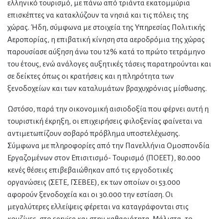
ελληνικό τουρισμό, με πάνω από τριάντα εκατομμύρια
επισκέπτες να κατακλύζουν τα νησιά και τις πόλεις της
χώρας. Ήδη, σύμφωνα με στοιχεία της Υπηρεσίας Πολιτικής
Αεροπορίας, η επιβατική κίνηση στα αεροδρόμια της χώρας
παρουσίασε αύξηση άνω του 12% κατά το πρώτο τετράμηνο
του έτους, ενώ ανάλογες αυξητικές τάσεις παρατηρούνται και
σε δείκτες όπως οι κρατήσεις και η πληρότητα των
ξενοδοχείων και των καταλυμάτων βραχυχρόνιας μίσθωσης.
Ωστόσο, παρά την οικονομική αισιοδοξία που φέρνει αυτή η
τουριστική έκρηξη, οι επιχειρήσεις φιλοξενίας φαίνεται να
αντιμετωπίζουν σοβαρό πρόβλημα υποστελέχωσης.
Σύμφωνα με πληροφορίες από την Πανελλήνια Ομοσπονδία
Εργαζομένων στον Επισιτισμό- Τουρισμό (ΠΟΕΕΤ), 80.000
κενές θέσεις επιβεβαιώθηκαν από τις εργοδοτικές
οργανώσεις (ΣΕΤΕ, ΓΣΕΒΕΕ), εκ των οποίων οι 53.000
αφορούν ξενοδοχεία και οι 30.000 την εστίαση. Οι
μεγαλύτερες ελλείψεις φέρεται να καταγράφονται στις
κουζίνες, στο service και στην καθαριότητα. Μάλιστα, το